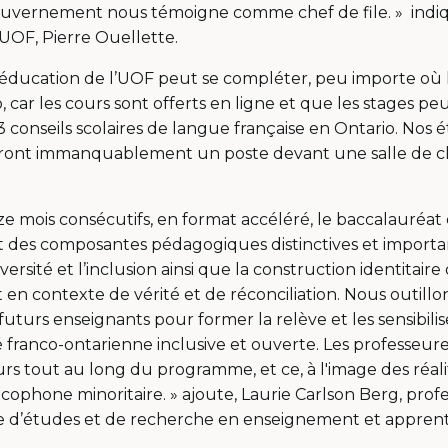
ouvernement nous témoigne comme chef de file. » indiq
’UOF, Pierre Ouellette.
éducation de l’UOF peut se compléter, peu importe où 
 car les cours sont offerts en ligne et que les stages pe
13 conseils scolaires de langue française en Ontario. Nos 
ront immanquablement un poste devant une salle de cla
e mois consécutifs, en format accéléré, le baccalauréat
t des composantes pédagogiques distinctives et importan
diversité et l’inclusion ainsi que la construction identitair
en contexte de vérité et de réconciliation. Nous outillo
futurs enseignants pour former la relève et les sensibilis
anco-ontarienne inclusive et ouverte. Les professeure
rs tout au long du programme, et ce, à l'image des réali
ncophone minoritaire. » ajoute, Laurie Carlson Berg, profe
e d’études et de recherche en enseignement et apprent