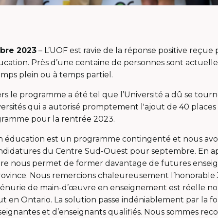
bre 2023
– L’UOF est ravie de la réponse positive reçu
cation. Près d’une centaine de personnes sont actuelle
mps plein ou à temps partiel.
 le programme a été tel que l’Université a dû se tourne
versités qui a autorisé promptement l'ajout de 40 places
gramme pour la rentrée 2023.
en éducation est un programme contingenté et nous av
didatures du Centre Sud-Ouest pour septembre. En a
ère nous permet de former davantage de futures enseig
rovince. Nous remercions chaleureusement l’honorable J
 pénurie de main-d’œuvre en enseignement est réelle n
ut en Ontario. La solution passe indéniablement par la f
ignantes et d’enseignants qualifiés. Nous sommes reco