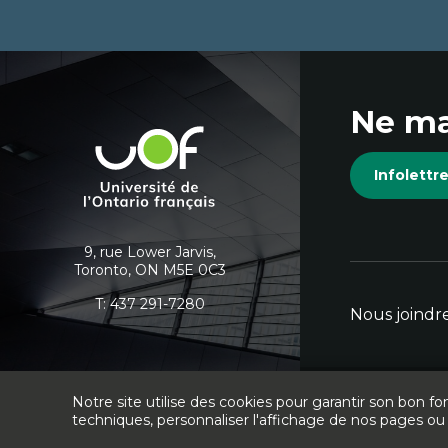
Coordonnées
Ne ma
et
Université
de
informations
Infolett
l'Ontario
français
supplémentaires
9, rue Lower Jarvis,
Toronto, ON M5E 0C3
T:
437 291-7280
Nous joindr
Notre site utilise des cookies pour garantir son bon
Facebook
Lien
Instagram
Lien
Twitter
Lien
LinkedIn
Lien
Youtube
Lien
© Université d
techniques, personnaliser l'affichage de nos pages ou 
externe
externe
externe
externe
externe