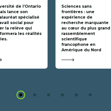
versité de l’Ontario
Sciences sans
ais lance son
frontières : une
alauréat spécialisé
expérience de
avail social pour
recherche marquante
r la relève qui
au cœur du plus grand
formera les réalités
rassemblement
les.
scientifique
francophone en
Amérique du Nord
1
2
3
4
5
6