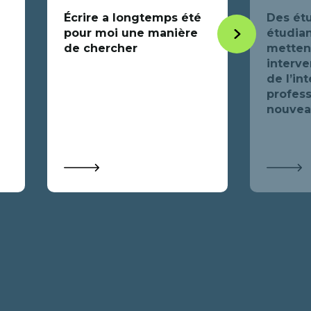
Écrire a longtemps été
Des étu
pour moi une manière
étudian
Item
de chercher
mettent
suivant
interve
de l’in
profess
nouveau