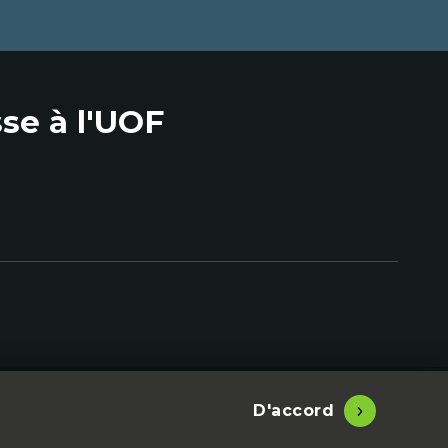
se à l'UOF
Site conçu, développé et hébergé par
Libéo
D'accord