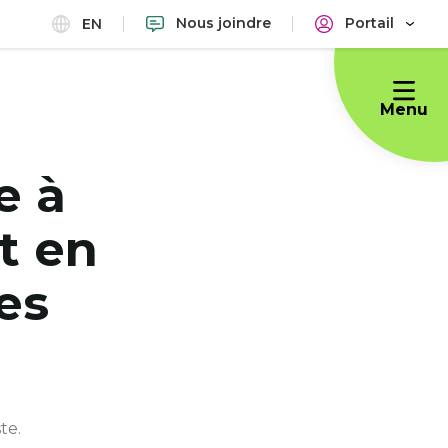
Nous joindre
Portail
EN
Menu
e à
t en
es
te.