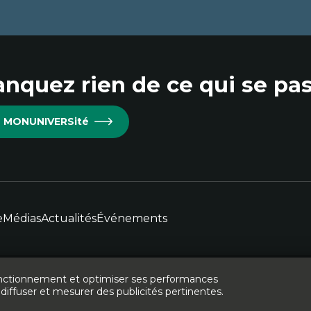
nquez rien de ce qui se pas
re MONUNIVERSité
e
Médias
Actualités
Événements
 fonctionnement et optimiser ses performances
e l'Ontario français - 2026
Légal
Accessibilité
diffuser et mesurer des publicités pertinentes.