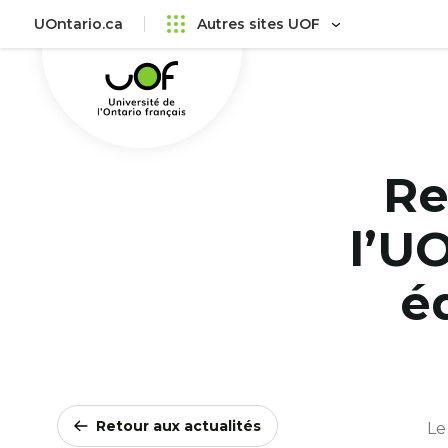
Aller
Passer
UOntario.ca
Autres sites UOF
au
au
Université
menu
contenu
de
principal
l'Ontario
français
Re
l’U
é
Retour aux actualités
Le