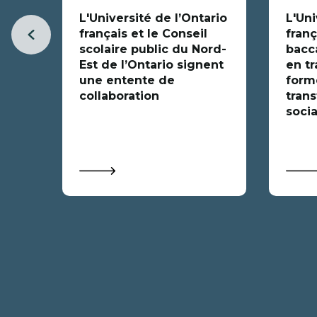
L'Université de l’Ontario
L'Uni
français et le Conseil
franç
Item
scolaire public du Nord-
bacc
précédent
Est de l’Ontario signent
en tr
une entente de
forme
collaboration
trans
socia