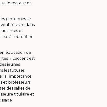
ue le recteur et
les personnes se
uvent se vivre dans
étudiantes et
sse à l’obtention
 en éducation de
tes. « L’accent est
e des jeunes
ns les futures
er à l’importance
s et professeurs
tés des salles de
sseure titulaire et
issage.