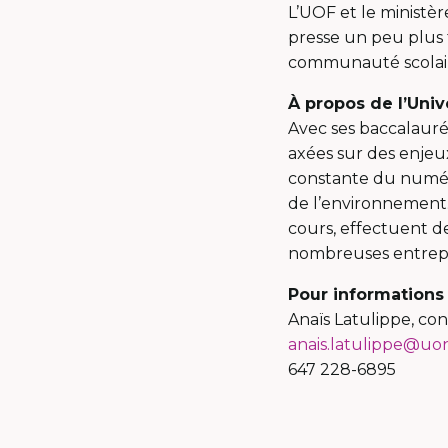
L’UOF et le ministè
presse un peu plus 
communauté scolaire
À propos de l’Unive
Avec ses baccalauréa
axées sur des enjeux 
constante du numéri
de l’environnement. 
cours, effectuent de
nombreuses entrepri
Pour informations
Anaïs Latulippe, con
anais.latulippe@uon
647 228-6895