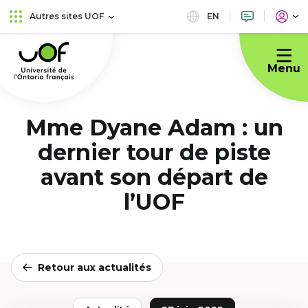
Aller
Passer
EN
Autres sites UOF
au
au
Université
menu
contenu
de
principal
Menu
l'Ontario
français
Mme Dyane Adam : un
dernier tour de piste
avant son départ de
l’UOF
Retour aux actualités