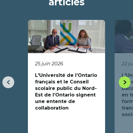
articles
25 juin 2026
22 j
L'Université de l’Ontario
L'Un
français et le Conseil
fran
Item
Item
scolaire public du Nord-
bacc
précédent
suiva
Est de l’Ontario signent
en t
une entente de
form
collaboration
tran
soci