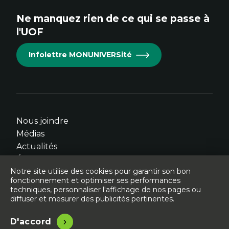
site.
site.
site.
site.
site.
Ne manquez rien de ce qui se passe à
Cet
Cet
Cet
Cet
Cet
l'UOF
hyperlien
hyperlien
hyperlien
hyperlien
hyperlien
s'ouvrira
s'ouvrira
s'ouvrira
s'ouvrira
s'ouvrira
Infolettre MONUNIVERSité
dans
dans
dans
dans
dans
une
une
une
une
une
nouvelle
nouvelle
nouvelle
nouvelle
nouvelle
fenêtre.
fenêtre.
fenêtre.
fenêtre.
fenêtre.
Nous joindre
Médias
Actualités
Événements
Notre site utilise des cookies pour garantir son bon
fonctionnement et optimiser ses performances
techniques, personnaliser l'affichage de nos pages ou
diffuser et mesurer des publicités pertinentes.
© Université de l'Ontario français - 2026
Légal
Accessibilité
D'accord
Site conçu, développé et hébergé par
Libéo