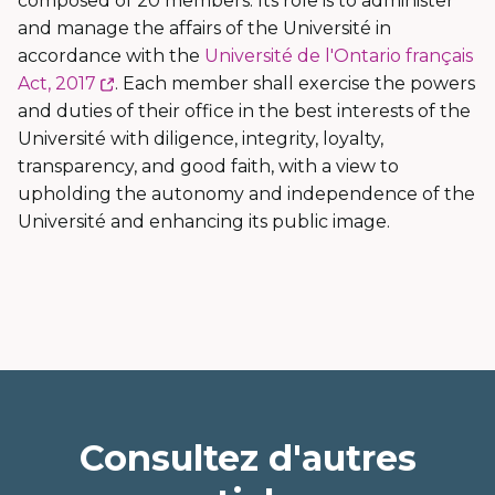
composed of 20 members. Its role is to administer
and manage the affairs of the Université in
accordance with the
Université de l'Ontario français
Ce
Act, 2017
. Each member shall exercise the powers
lien
and duties of their office in the best interests of the
s'ouvrira
Université with diligence, integrity, loyalty,
dans
transparency, and good faith, with a view to
une
upholding the autonomy and independence of the
nouvelle
Université and enhancing its public image.
fenêtre
Consultez d'autres