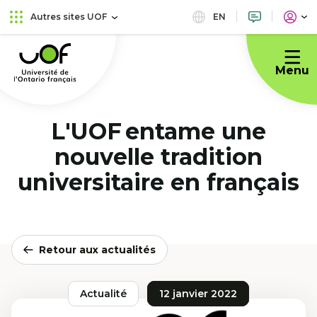
Aller
Passer
EN
Autres sites UOF
au
au
Université
menu
contenu
de
principal
Menu
l'Ontario
français
L'UOF entame une
nouvelle tradition
universitaire en français
Retour aux actualités
Actualité
12 janvier 2022