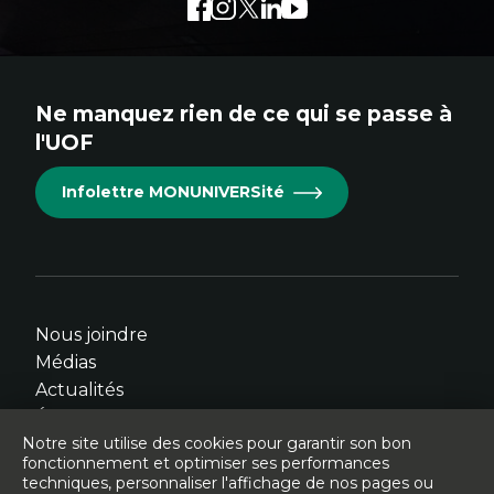
Facebook
Lien
Instagram
Lien
Twitter
Lien
LinkedIn
Lien
Youtube
Lien
externe
externe
externe
externe
externe
au
au
au
au
au
site.
site.
site.
site.
site.
Ne manquez rien de ce qui se passe à
Cet
Cet
Cet
Cet
Cet
l'UOF
hyperlien
hyperlien
hyperlien
hyperlien
hyperlien
s'ouvrira
s'ouvrira
s'ouvrira
s'ouvrira
s'ouvrira
Infolettre MONUNIVERSité
dans
dans
dans
dans
dans
une
une
une
une
une
nouvelle
nouvelle
nouvelle
nouvelle
nouvelle
fenêtre.
fenêtre.
fenêtre.
fenêtre.
fenêtre.
Nous joindre
Médias
Actualités
Événements
Notre site utilise des cookies pour garantir son bon
fonctionnement et optimiser ses performances
techniques, personnaliser l'affichage de nos pages ou