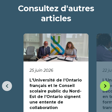
Consultez d'autres
articles
25 juin 2026
22 j
L'Université de l’Ontario
L'Un
français et le Conseil
fran
Item
Item
scolaire public du Nord-
bacc
précédent
suiva
Est de l’Ontario signent
en t
une entente de
form
collaboration
tran