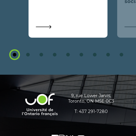
soci
1
2
3
4
5
6
7
8
9
Coordonnées
et
informations
9, rue Lower Jarvis,
Université
Toronto, ON M5E 0C3
supplémentaires
de
l'Ontario
T:
437 291-7280
français