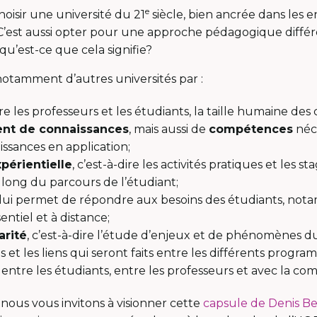
e
choisir une université du 21
siècle, bien ancrée dans les e
C’est aussi opter pour une approche pédagogique différ
u’est-ce que cela signifie?
notamment d’autres universités par :
re les professeurs et les étudiants, la taille humaine des c
nt de connaissances
, mais aussi de
compétences
néc
ssances en application;
périentielle
, c’est-à-dire les activités pratiques et les s
long du parcours de l’étudiant;
 lui permet de répondre aux besoins des étudiants, not
ntiel et à distance;
arité
, c’est-à-dire l’étude d’enjeux et de phénomènes d
es et les liens qui seront faits entre les différents progr
, entre les étudiants, entre les professeurs et avec la 
 nous vous invitons à visionner cette
capsule de Denis B