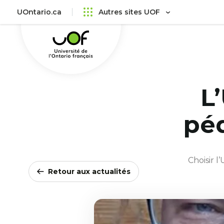
Aller
Passer
UOntario.ca
Autres sites UOF
au
au
Université
menu
contenu
de
principal
l'Ontario
français
L
pé
Choisir l
Retour aux actualités