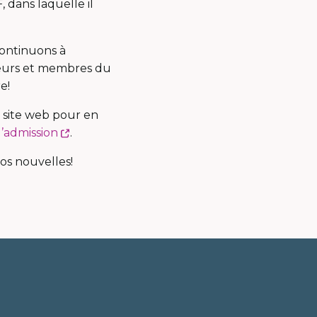
lien
 dans laquelle il
s'ouvrira
dans
continuons à
une
eurs et membres du
nouvelle
e!
fenêtre
e site web pour en
Ce
d’admission
.
lien
os nouvelles!
s'ouvrira
dans
une
nouvelle
fenêtre