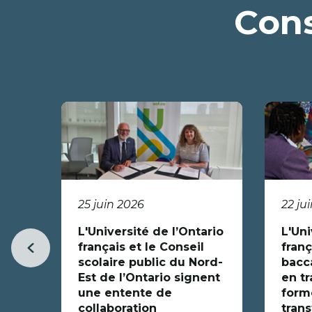
Cons
25 juin 2026
22 ju
L'Université de l’Ontario
L'Uni
français et le Conseil
franç
Item
scolaire public du Nord-
bacc
précédent
Est de l’Ontario signent
en tr
une entente de
forme
collaboration
trans