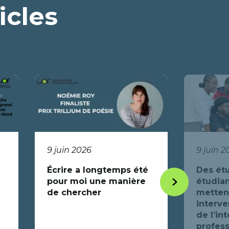
icles
9 juin 2026
9 juin 2
Écrire a longtemps été
Des étu
pour moi une manière
étudian
Item
de chercher
mettent
suivant
interve
de l’in
profess