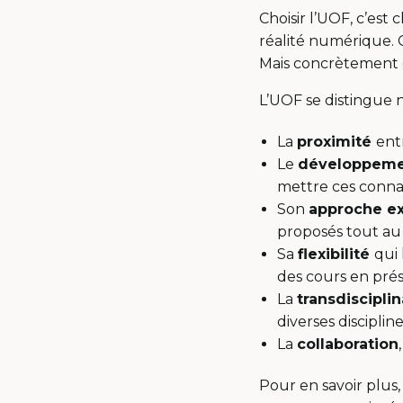
Choisir l’UOF, c’est 
réalité numérique. 
Mais concrètement q
L’UOF se distingue 
La
proximité
ent
Le
développeme
mettre ces connai
Son
approche ex
proposés tout au 
Sa
flexibilité
qui
des cours en prése
La
transdisciplin
diverses disciplin
La
collaboration
Pour en savoir plus,