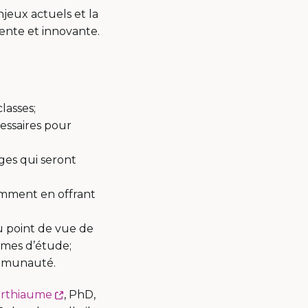
njeux actuels et la
ente et innovante.
lasses;
essaires pour
tages qui seront
amment en offrant
u point de vue de
ammes d’étude;
communauté.
Ce
erthiaume
, PhD,