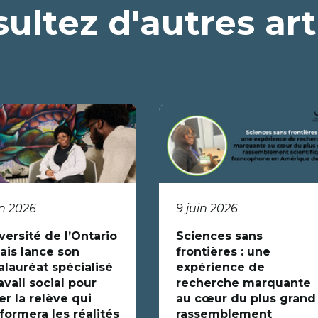
ultez d'autres art
in 2026
9 juin 2026
versité de l’Ontario
Sciences sans
ais lance son
frontières : une
alauréat spécialisé
expérience de
avail social pour
recherche marquante
r la relève qui
au cœur du plus grand
formera les réalités
rassemblement