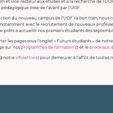
im et vice-recteur aux études et à la recherche de l’UOF,
 pédagogique mise de l’avant par l’UOF.
uction du nouveau campus de l’UOF va bon train, nous 
e notamment avec le recrutement de nouveaux profess
re prêts à accueillir nos premiers étudiants dès septembr
er les pages sous l’onglet « Futurs étudiants » de notr
Ce
ge sur nos
programmes de formation
et le
processus 
lien
Ce
 à notre
infolettre
pour demeurer à l’affût de toutes n
s'ouvrira
lien
dans
s'ouvrira
une
dans
nouvelle
une
fenêtre
nouvelle
fenêtre