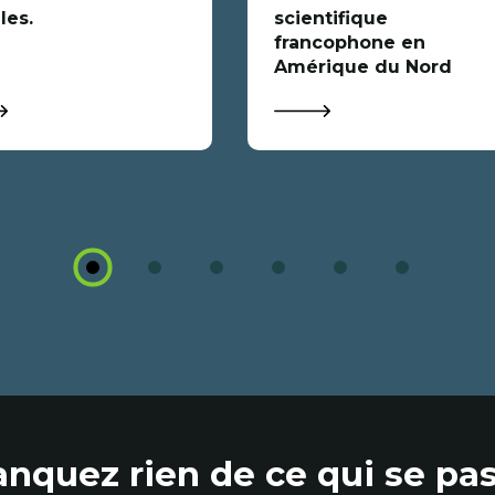
les.
scientifique
francophone en
Amérique du Nord
1
2
3
4
5
6
nquez rien de ce qui se pas