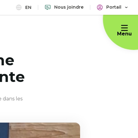
Nous joindre
Portail
EN
Menu
he
nte
e dans les