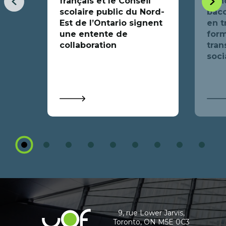
français et le Conseil
fran
Item
Item
scolaire public du Nord-
bacc
précédent
suiva
Est de l’Ontario signent
en t
une entente de
form
collaboration
tran
soci
1
2
3
4
5
6
7
8
9
Coordonnées
et
informations
9, rue Lower Jarvis,
Université
Toronto, ON M5E 0C3
de