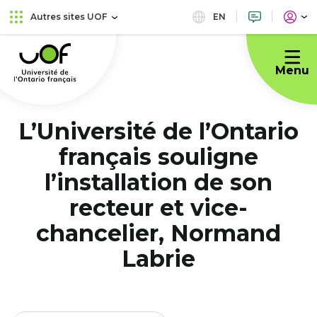
Aller
Passer
EN
Autres sites UOF
au
au
Université
menu
contenu
de
principal
Menu
l'Ontario
français
L’Université de l’Ontario
français souligne
l’installation de son
recteur et vice-
chancelier, Normand
Labrie