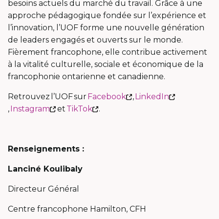
nouvelle
besoins actuels du marché du travail. Grâce à une
fenêtre
approche pédagogique fondée sur l’expérience et
l’innovation, l’UOF forme une nouvelle génération
de leaders engagés et ouverts sur le monde.
Fièrement francophone, elle contribue activement
à la vitalité culturelle, sociale et économique de la
francophonie ontarienne et canadienne.
Ce
Retrouvez l’UOF sur
Facebook
,
LinkedIn
Ce
Ce
Ce
lien
,
Instagram
et
TikTok
.
lien
lien
lien
s'ouvrira
s'ouvrira
s'ouvrira
s'ouvrira
dans
dans
dans
dans
une
Renseignements :
une
une
une
nouvelle
Lanciné Koulibaly
nouvelle
nouvelle
nouvelle
fenêtre
fenêtre
fenêtre
fenêtre
Directeur Général
Centre francophone Hamilton, CFH