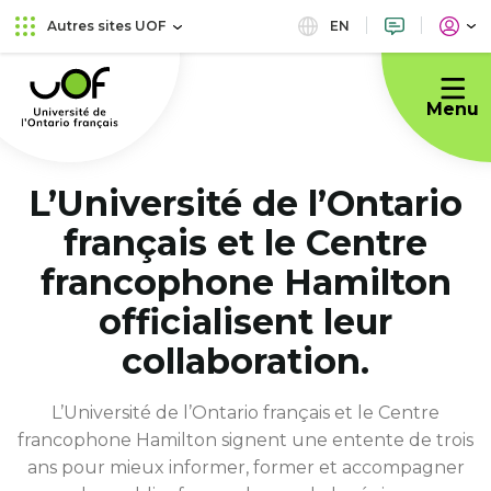
Aller
Passer
EN
Autres sites UOF
au
au
Université
menu
contenu
de
principal
Menu
l'Ontario
français
L’Université de l’Ontario
français et le Centre
francophone Hamilton
officialisent leur
collaboration.
L’Université de l’Ontario français et le Centre
francophone Hamilton signent une entente de trois
ans pour mieux informer, former et accompagner