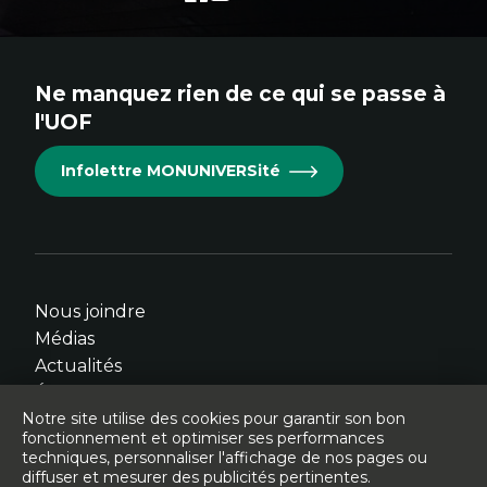
externe
externe
externe
externe
externe
au
au
au
au
au
site.
site.
site.
site.
site.
Ne manquez rien de ce qui se passe à
Cet
Cet
Cet
Cet
Cet
l'UOF
hyperlien
hyperlien
hyperlien
hyperlien
hyperlien
s'ouvrira
s'ouvrira
s'ouvrira
s'ouvrira
s'ouvrira
Infolettre MONUNIVERSité
dans
dans
dans
dans
dans
une
une
une
une
une
nouvelle
nouvelle
nouvelle
nouvelle
nouvelle
fenêtre.
fenêtre.
fenêtre.
fenêtre.
fenêtre.
Nous joindre
Médias
Actualités
Événements
Notre site utilise des cookies pour garantir son bon
fonctionnement et optimiser ses performances
techniques, personnaliser l'affichage de nos pages ou
diffuser et mesurer des publicités pertinentes.