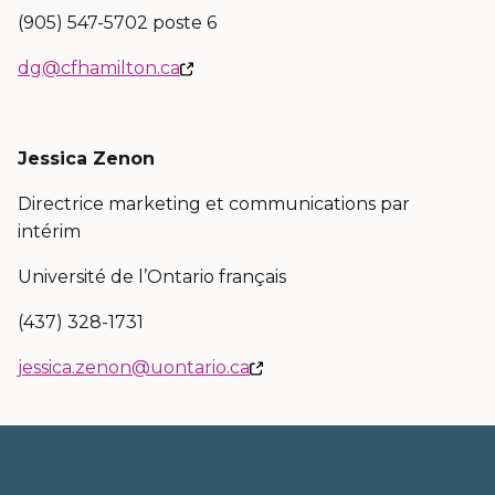
(905) 547-5702 poste 6
Ce
dg@cfhamilton.ca
lien
s'ouvrira
dans
Jessica Zenon
une
Directrice marketing et communications par
nouvelle
intérim
fenêtre
Université de l’Ontario français
(437) 328-1731
Ce
jessica.zenon@uontario.ca
lien
s'ouvrira
dans
une