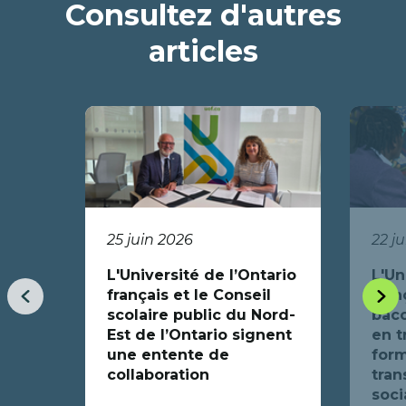
Consultez d'autres
nouvelle
fenêtre
articles
25 juin 2026
22 j
L'Université de l’Ontario
L'Un
français et le Conseil
fran
Item
Item
scolaire public du Nord-
bacc
précédent
suiva
Est de l’Ontario signent
en t
une entente de
form
collaboration
tran
soci