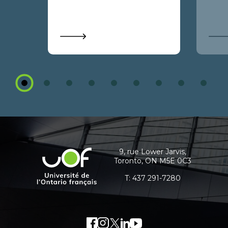
1
2
3
4
5
6
7
8
9
Coordonnées
et
informations
9, rue Lower Jarvis,
Université
Toronto, ON M5E 0C3
supplémentaires
de
l'Ontario
T:
437 291-7280
français
Facebook
Lien
Instagram
Lien
Twitter
Lien
LinkedIn
Lien
Youtube
Lien