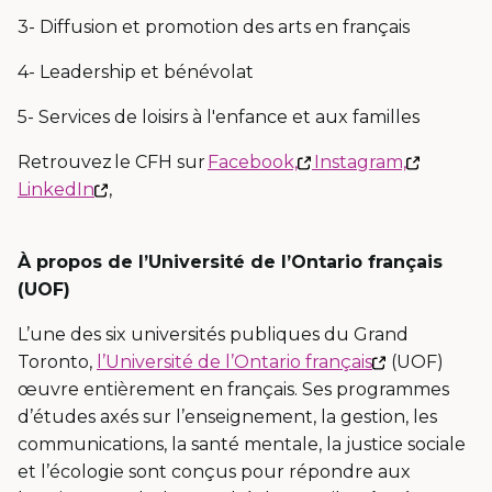
3- Diffusion et promotion des arts en français
4- Leadership et bénévolat
5- Services de loisirs à l'enfance et aux familles
Ce
Ce
Retrouvez le CFH sur
Facebook,
Instagram,
Ce
lien
lien
LinkedIn
,
lien
s'ouvrira
s'ouvrira
s'ouvrira
dans
dans
À propos de l’Université de l’Ontario français
dans
une
une
(UOF)
une
nouvelle
nouvell
nouvelle
fenêtre
fenêtre
L’une des six universités publiques du Grand
fenêtre
Ce
Toronto,
l’Université de l’Ontario français
(UOF)
lien
œuvre entièrement en français. Ses programmes
s'ouvrira
d’études axés sur l’enseignement, la gestion, les
dans
communications, la santé mentale, la justice sociale
une
et l’écologie sont conçus pour répondre aux