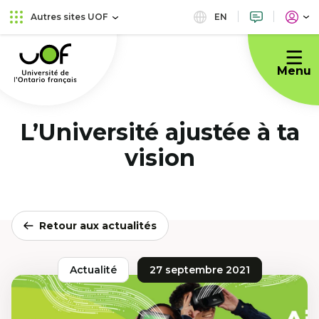
Aller
Passer
EN
Autres sites UOF
au
au
Université
menu
contenu
de
principal
Menu
l'Ontario
français
L’Université ajustée à ta
vision
Retour aux actualités
Actualité
27 septembre 2021