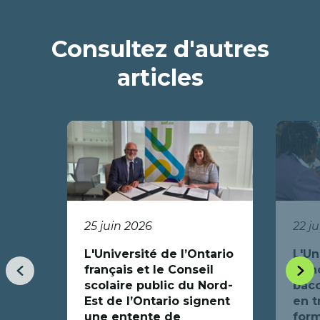
Consultez d'autres
articles
25 juin 2026
22 j
L'Université de l’Ontario
L'Un
français et le Conseil
fran
Item
Item
scolaire public du Nord-
bacc
précédent
suiva
Est de l’Ontario signent
en t
une entente de
form