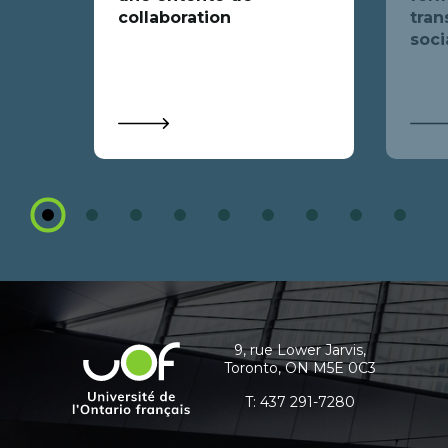
collaboration
tran
soci
1
2
3
4
5
6
7
8
9
Coordonnées
et
informations
9, rue Lower Jarvis,
Université
Toronto, ON M5E 0C3
supplémentaires
de
l'Ontario
T:
437 291-7280
français