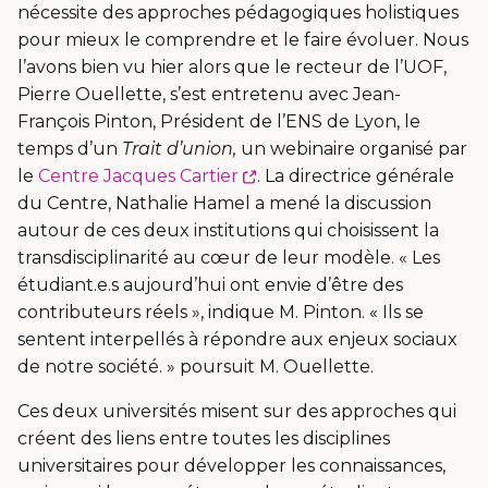
nécessite des approches pédagogiques holistiques
pour mieux le comprendre et le faire évoluer. Nous
l’avons bien vu hier alors que le recteur de l’UOF,
Pierre Ouellette, s’est entretenu avec Jean-
François Pinton, Président de l’ENS de Lyon, le
temps d’un
Trait d’union,
un webinaire organisé par
Ce
le
Centre Jacques Cartier
. La directrice générale
lien
du Centre, Nathalie Hamel a mené la discussion
s'ouvrira
autour de ces deux institutions qui choisissent la
dans
transdisciplinarité au cœur de leur modèle. « Les
une
étudiant.e.s aujourd’hui ont envie d’être des
nouvelle
contributeurs réels », indique M. Pinton. « Ils se
fenêtre
sentent interpellés à répondre aux enjeux sociaux
de notre société. » poursuit M. Ouellette.
Ces deux universités misent sur des approches qui
créent des liens entre toutes les disciplines
universitaires pour développer les connaissances,