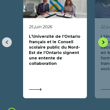
25 juin 2026
22 j
L'Université de l’Ontario
L'Un
français et le Conseil
fran
Item
Item
scolaire public du Nord-
bacc
précédent
suiva
Est de l’Ontario signent
en t
une entente de
form
collaboration
tran
soci