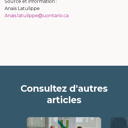
Source et information :
Anaïs Latulippe
Anais.latulippe@uontario.ca
Consultez d'autres
articles