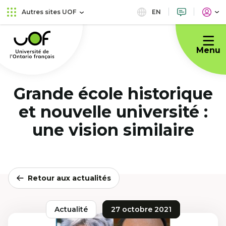
Aller
Passer
EN
Autres sites UOF
au
au
Université
menu
contenu
de
principal
Menu
l'Ontario
français
Grande école historique
et nouvelle université :
une vision similaire
Retour aux actualités
Actualité
27 octobre 2021