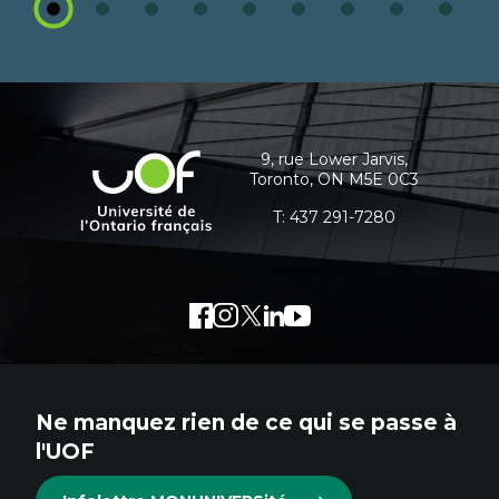
1
2
3
4
5
6
7
8
9
Coordonnées
et
informations
9, rue Lower Jarvis,
Université
Toronto, ON M5E 0C3
supplémentaires
de
l'Ontario
T:
437 291-7280
français
Facebook
Lien
Instagram
Lien
Twitter
Lien
LinkedIn
Lien
Youtube
Lien
externe
externe
externe
externe
externe
au
au
au
au
au
site.
site.
site.
site.
site.
Ne manquez rien de ce qui se passe à
Cet
Cet
Cet
Cet
Cet
l'UOF
hyperlien
hyperlien
hyperlien
hyperlien
hyperlien
s'ouvrira
s'ouvrira
s'ouvrira
s'ouvrira
s'ouvrira