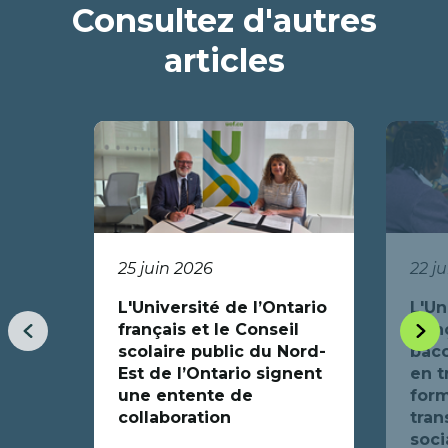
Consultez d'autres
nouvelle
fenêtre
articles
25 juin 2026
22 j
L'Université de l’Ontario
L'Un
français et le Conseil
fran
Item
Item
scolaire public du Nord-
bacc
précédent
suiva
Est de l’Ontario signent
en t
une entente de
form
collaboration
tran
soci