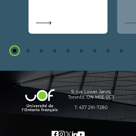
1
2
3
4
5
6
7
8
9
Coordonnées
et
informations
9, rue Lower Jarvis,
Université
Toronto, ON M5E 0C3
supplémentaires
de
l'Ontario
T:
437 291-7280
français
Facebook
Lien
Instagram
Lien
Twitter
Lien
LinkedIn
Lien
Youtube
Lien