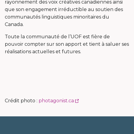
rayonnement des voix créatives canadiennes ainsi
que son engagement irréductible au soutien des
communautés linguistiques minoritaires du
Canada.
Toute la communauté de l’UOF est fière de
pouvoir compter sur son apport et tient à saluer ses
réalisations actuelles et futures.
Ce
Crédit photo :
photagonist.ca
lien
s'ouvrira
dans
une