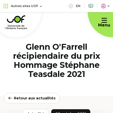
Aller
Passer
EN
Autres sites UOF
au
au
Université
menu
contenu
de
principal
Menu
l'Ontario
français
Glenn O'Farrell
récipiendaire du prix
Hommage Stéphane
Teasdale 2021
Retour aux actualités