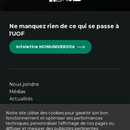
externe
externe
externe
externe
externe
au
au
au
au
au
site.
site.
site.
site.
site.
Ne manquez rien de ce qui se passe à
Cet
Cet
Cet
Cet
Cet
l'UOF
hyperlien
hyperlien
hyperlien
hyperlien
hyperlien
s'ouvrira
s'ouvrira
s'ouvrira
s'ouvrira
s'ouvrira
Infolettre MONUNIVERSité
dans
dans
dans
dans
dans
une
une
une
une
une
nouvelle
nouvelle
nouvelle
nouvelle
nouvelle
fenêtre.
fenêtre.
fenêtre.
fenêtre.
fenêtre.
Nous joindre
Médias
Actualités
Événements
Notre site utilise des cookies pour garantir son bon
fonctionnement et optimiser ses performances
techniques, personnaliser l'affichage de nos pages ou
diffuser et mesurer des publicités pertinentes.