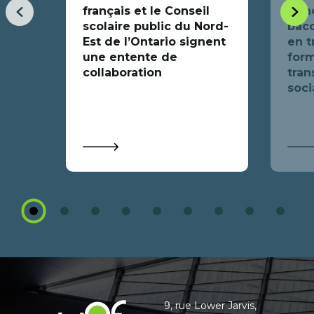
français et le Conseil
fran
Item
Item
scolaire public du Nord-
bacc
précédent
suiva
Est de l’Ontario signent
en t
une entente de
form
collaboration
tran
soci
1
2
3
4
5
6
7
8
9
Coordonnées
et
informations
9, rue Lower Jarvis,
Université