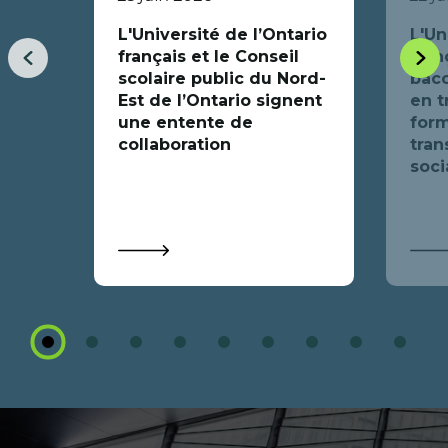
L'Université de l’Ontario
L'Un
français et le Conseil
fran
Item
Item
scolaire public du Nord-
bacc
précédent
suiva
Est de l’Ontario signent
en t
une entente de
form
collaboration
tran
soci
1
2
3
4
5
6
7
8
9
Coordonnées