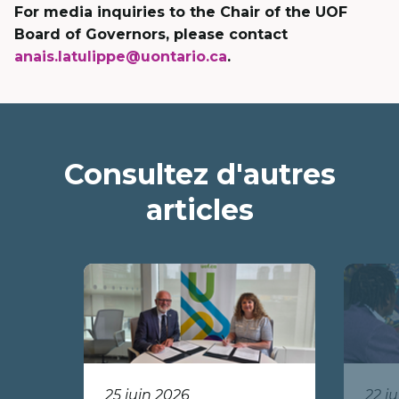
For media inquiries to the Chair of the UOF
Board of Governors, please contact
anais.latulippe@uontario.ca
.
Consultez d'autres
articles
25 juin 2026
22 j