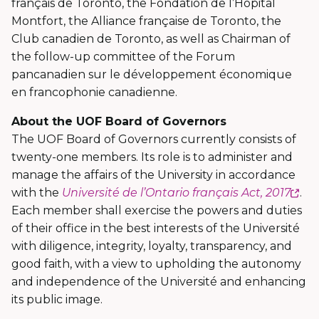
français de Toronto, the Fondation de l’Hôpital
Montfort, the Alliance française de Toronto, the
Club canadien de Toronto, as well as Chairman of
the follow-up committee of the Forum
pancanadien sur le développement économique
en francophonie canadienne.
About the UOF Board of Governors
The UOF Board of Governors currently consists of
twenty-one members. Its role is to administer and
manage the affairs of the University in accordance
Ce
with the
Université de l’Ontario français Act, 2017
.
lie
Each member shall exercise the powers and duties
s'o
of their office in the best interests of the Université
da
with diligence, integrity, loyalty, transparency, and
un
good faith, with a view to upholding the autonomy
nou
and independence of the Université and enhancing
fen
its public image.