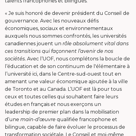
s'ouvrira
talents francophones et bilingues.
dans
« Je suis honoré de devenir président du Conseil de
une
gouvernance. Avec les nouveaux défis
nouvelle
économiques, sociaux et environnementaux
fenêtre
auxquels nous sommes confrontés, les universités
canadiennes jouent un
rôle absolument vital dans
ces transitions qui façonnent l’avenir de nos
sociétés.
Avec l’UOF, nous complétons la boucle de
l’éducation et de son continuum de l'élémentaire à
l’université ici, dans le Centre-sud-ouest tout en
amenant une valeur économique ajoutée à la ville
de Toronto et au Canada. L’UOF est là pour tous
ceux et toutes celles qui souhaitent faire leurs
études en français
et
nous exerçons un
leadership de premier plan dans la mobilisation
d’une
main-d’œuvre
qualifiée francophone et
bilingue, capable de faire évoluer le processus de
transformation sociétale
.
Le Conseil et moi-même