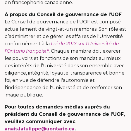
en francophonie canadienne.
À propos du Conseil de gouvernance de l’UOF
Le Conseil de gouvernance de l’UOF est composé
actuellement de vingt-et-un membres. Son rôle est
d’administrer et de gérer les affaires de l'Université
conformément à la
Loi de 2017 sur l’Université de
Ce
l’Ontario français
. Chaque membre doit exercer
lien
les pouvoirs et fonctions de son mandat au mieux
s'ouvrira
des intérêts de l’Université dans son ensemble avec
dans
diligence, intégrité, loyauté, transparence et bonne
une
foi, en vue de défendre l'autonomie et
nouvelle
l'indépendance de l'Université et de renforcer son
fenêtre
image publique.
Pour toutes demandes médias auprès du
président du Conseil de gouvernance de l’UOF,
veuillez communiquer avec
anais.latulippe@uontario.ca
.