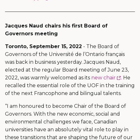
Jacques Naud chairs his first Board of
Governors meeting
Toronto, September 15, 2022
- The Board of
Governors of the Université de l’Ontario français
was back in business yesterday. Jacques Naud,
elected at the regular Board meeting of June 23,
Ce
2022, was warmly welcomed as its
new chair
. He
lien
recalled the essential role of the UOF in the training
s'ouvrir
of the next Francophone and bilingual talents.
dans
“I am honoured to become Chair of the Board of
une
Governors. With the new economic, social and
nouvel
environmental challenges we face, Canadian
fenêtre
universities have an absolutely vital role to play in
these transitions that are shaping the future of our