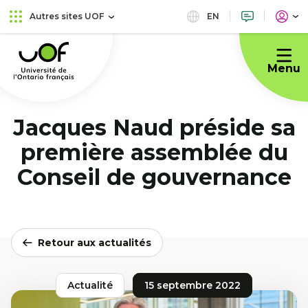
Aller
Passer
EN
Autres sites UOF
au
au
Université
menu
contenu
de
principal
Menu
l'Ontario
français
Jacques Naud préside sa
première assemblée du
Conseil de gouvernance
Retour aux actualités
Actualité
15 septembre 2022