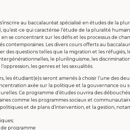
s’inscrire au baccalauréat spécialisé en études de la plu
 qu’est-ce qui caractérise l’étude de la pluralité humain
e en se concentrant sur les défis et les processus de ch
és contemporaines. Les divers cours offerts au baccalaur
r des questions telles que la migration et les réfugiés, l
ntergénérationnelles, le plurilinguisme, les discrimination
t l’oppression, les genres et les sexualités.
s, les étudiant(e)s seront amenés à choisir l’une des de
oncentration axée sur la politique et la gouvernance ou s
turelles. Ce programme d’études ouvrira des débouchés
aines comme les programmes sociaux et communautaires
litiques et de plans d’intervention, et la gestion, not
tiques;
t de programme