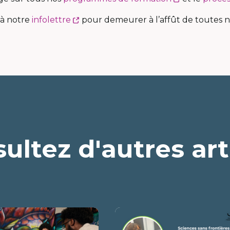
lien
Ce
 à notre
infolettre
pour demeurer à l’affût de toutes n
s'ouvrira
lien
dans
s'ouvrira
une
dans
nouvelle
une
fenêtre
nouvelle
fenêtre
ultez d'autres art