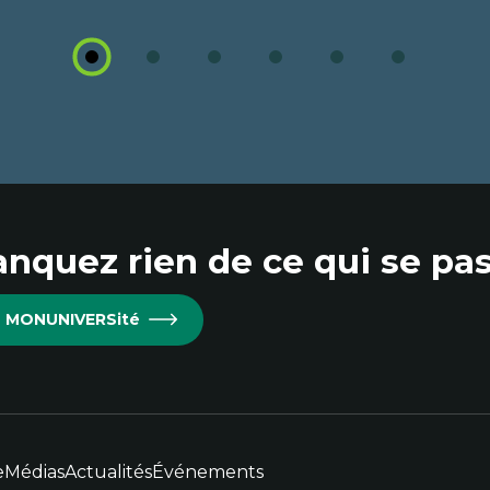
1
2
3
4
5
6
nquez rien de ce qui se pas
re MONUNIVERSité
e
Médias
Actualités
Événements