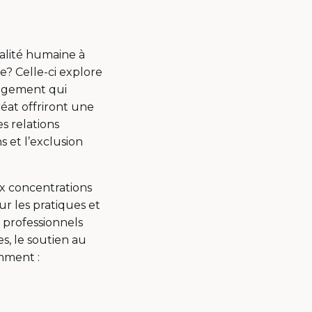
ralité humaine à
e? Celle-ci explore
angement qui
éat offriront une
es relations
s et l’exclusion
ux concentrations
ur les pratiques et
 professionnels
, le soutien au
amment :