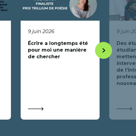
9 juin 2026
9 juin 2
Écrire a longtemps été
Des étu
pour moi une manière
étudian
Item
de chercher
mettent
suivant
interve
de l’in
profess
nouveau