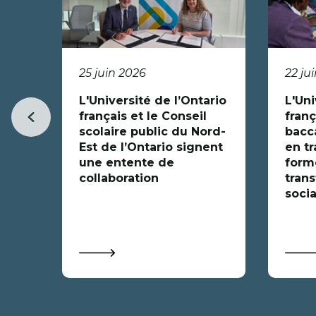
25 juin 2026
22 ju
L'Université de l’Ontario
L'Uni
français et le Conseil
franç
Item
scolaire public du Nord-
bacc
précédent
Est de l’Ontario signent
en tr
une entente de
forme
collaboration
trans
socia