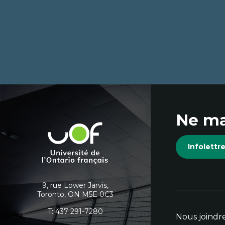
Coordonnées
Ne ma
et
Université
de
informations
Infolett
l'Ontario
français
supplémentaires
9, rue Lower Jarvis,
Toronto, ON M5E 0C3
T:
437 291-7280
Nous joindr