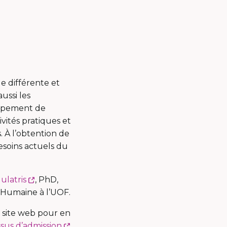
e différente et
ussi les
oppement de
vités pratiques et
. À l’obtention de
esoins actuels du
Ce
ulatris
, PhD,
lien
 Humaine à l’UOF.
s'ouvrira
e site web pour en
dans
Ce
sus d’admission
.