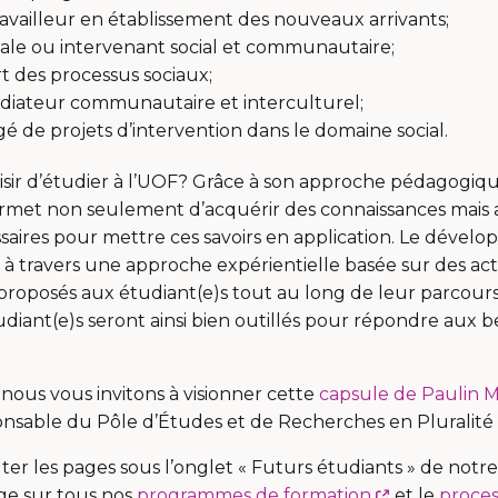
ravailleur en établissement des nouveaux arrivants;
iale ou intervenant social et communautaire;
t des processus sociaux;
diateur communautaire et interculturel;
 de projets d’intervention dans le domaine social.
isir d’étudier à l’UOF? Grâce à son approche pédagogiqu
rmet non seulement d’acquérir des connaissances mais a
ires pour mettre ces savoirs en application. Le dével
à travers une approche expérientielle basée sur des acti
 proposés aux étudiant(e)s tout au long de leur parcours
udiant(e)s seront ainsi bien outillés pour répondre aux b
 nous vous invitons à visionner cette
capsule de Paulin M
nsable du Pôle d’Études et de Recherches en Pluralité
er les pages sous l’onglet « Futurs étudiants » de notr
Ce
e sur tous nos
programmes de formation
et le
proces