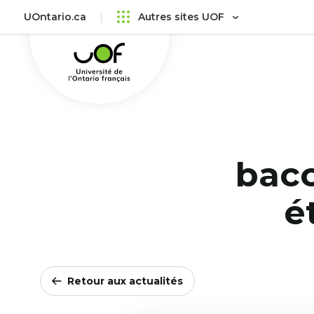
Aller
Passer
UOntario.ca
Autres sites UOF
au
au
Université
menu
contenu
de
principal
l'Ontario
français
bacc
é
Retour aux actualités