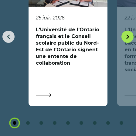
25 juin 2026
22 j
L'Université de l’Ontario
L'Un
français et le Conseil
fran
Item
Item
scolaire public du Nord-
bacc
précédent
suiva
Est de l’Ontario signent
en t
une entente de
form
collaboration
tran
soci
1
2
3
4
5
6
7
8
9