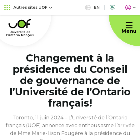
Aller
Passer
EN
Autres sites UOF
au
au
Université
menu
contenu
de
principal
Menu
l'Ontario
français
Changement à la
présidence du Conseil
de gouvernance de
l’Université de l’Ontario
français!
Toronto, 11 juin 2024 – L’Université de l’Ontario
français (UOF) annonce avec enthousiasme l’arrivée
de Mme Marie-Lison Fougère à la présidence du