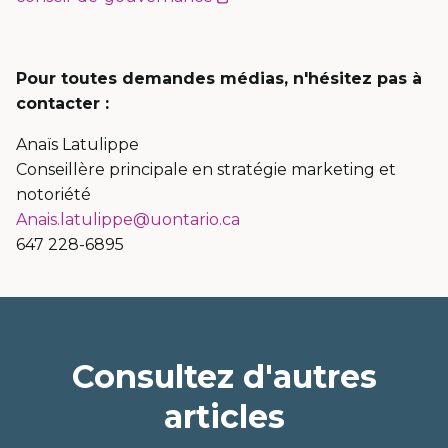
lien
s'ouvrira
dans
Pour toutes demandes médias, n'hésitez pas à
une
contacter :
nouvelle
Anaïs Latulippe
fenêtre
Conseillère principale en stratégie marketing et
notoriété
Anais.latulippe@uontario.ca
647 228-6895
Consultez d'autres
articles