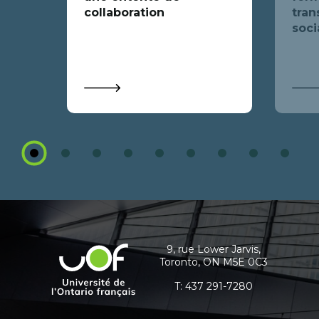
collaboration
tran
soci
1
2
3
4
5
6
7
8
9
Coordonnées
et
informations
9, rue Lower Jarvis,
Université
Toronto, ON M5E 0C3
supplémentaires
de
l'Ontario
T:
437 291-7280
français