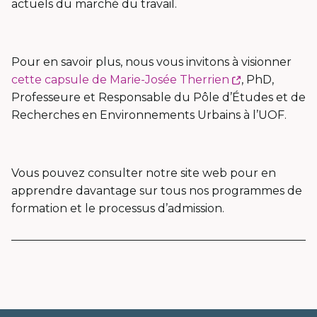
actuels du marché du travail.
Pour en savoir plus, nous vous invitons à visionner
Ce
cette capsule de Marie-Josée Therrien
, PhD,
lien
Professeure et Responsable du Pôle d’Études et de
s'ouvrira
Recherches en Environnements Urbains à l’UOF.
dans
une
nouvelle
Vous pouvez consulter notre site web pour en
fenêtre
apprendre davantage sur tous nos programmes de
formation et le processus d’admission.