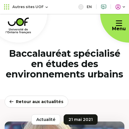
Aller
Passer
EN
Autres sites UOF
au
au
Université
menu
contenu
de
principal
Menu
l'Ontario
français
Baccalauréat spécialisé
en études des
environnements urbains
Retour aux actualités
Actualité
21 mai 2021