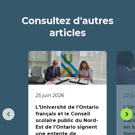
Consultez d'autres
articles
25 juin 2026
22 j
L'Université de l’Ontario
L'Un
français et le Conseil
fran
Item
Item
scolaire public du Nord-
bacc
précédent
suiva
Est de l’Ontario signent
en t
une entente de
form