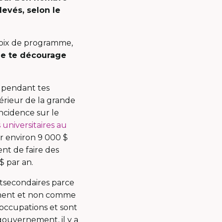
evés, selon le
 choix de programme,
ne te décourage
n pendant tes
érieur de la grande
ncidence sur le
universitaires au
er environ 9 000 $
nt de faire des
$ par an.
stsecondaires parce
sement et non comme
occupations et sont
 gouvernement, il y a