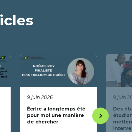
icles
9 juin 2026
9 juin 2
Écrire a longtemps été
Des étu
pour moi une manière
étudian
Item
de chercher
mettent
suivant
interve