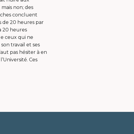
- mais non; des
erches concluent
us de 20 heures par
 à 20 heures
e ceux qui ne
son travail et ses
 faut pas hésiter à en
’Université. Ces