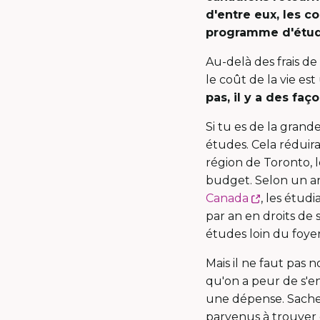
d'entre eux, les c
programme d'étude
Au-delà des frais de
le coût de la vie es
pas, il y a des faç
Si tu es de la grand
études. Cela réduira
région de Toronto, l
budget. Selon un ar
Ce
Canada
, les étud
lien
par an en droits de 
s'ouvrira
études loin du foye
dans
Mais il ne faut pas
une
qu'on a peur de s'
nouvelle
une dépense. Sache 
fenêtre
parvenus à trouver d