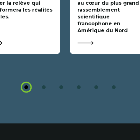
r la relève qui
au cœur du plus grand
formera les réalités
rassemblement
les.
scientifique
francophone en
Amérique du Nord
1
2
3
4
5
6