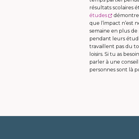
résultats scolaires 
Ce
études
démontrent
lien
que l’impact n’est n
s'ouvrira
semaine en plus de s
dans
pendant leurs étud
une
travaillent pas du to
nouvelle
loisirs. Si tu as bes
fenêtre
parler à une conseil
personnes sont là p