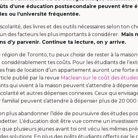
oûts d’une éducation postsecondaire peuvent être él
s ou l’université fréquentée.
 scolarité, des livres et des outils nécessaires selon ton
t un des facteurs les plus importants à considérer.
Mais 
ons d’y parvenir. Continue ta lecture, on y arrive.
e région de Toronto, tu peux choisir de rester à la maiso
 considérablement tes coûts. Pour les étudiants de l’ext
es frais de location d’un appartement auront une forte i
ticle publié par la revue
Maclean sur le coût des études 
iants qui vivent à la maison peuvent s’attendre à dépens
scolarité et autres dépenses connexes. Ceux qui envisage
r familial peuvent s’attendre à dépenser plus de 20 000 
 non plus abandonner l’idée de poursuivre des études po
endetter. L'éducation doit être vue comme un investis
que plusieurs jeunes avant toi ont vécu les mêmes pré
es solutions. En plus des prêts étudiants offerts par le