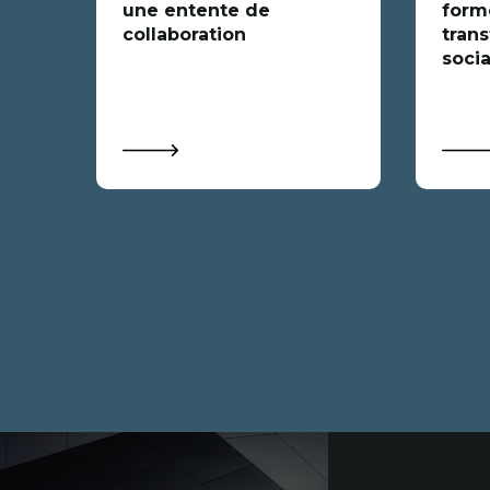
une entente de
forme
collaboration
trans
socia
Coordonnées