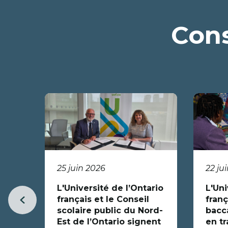
Cons
25 juin 2026
22 ju
L'Université de l’Ontario
L'Uni
français et le Conseil
franç
Item
scolaire public du Nord-
bacc
précédent
Est de l’Ontario signent
en tr