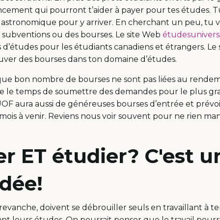
ncement qui pourront t’aider à payer pour tes études. Tu
 astronomique pour y arriver. En cherchant un peu, tu 
s subventions ou des bourses. Le site Web
étudesuniversi
 d’études pour les étudiants canadiens et étrangers. Le s
uver des bourses dans ton domaine d’études.
 que bon nombre de bourses ne sont pas liées au rendemen
re le temps de soumettre des demandes pour le plus g
’UOF aura aussi de généreuses bourses d’entrée et prévoi
mois à venir. Reviens nous voir souvent pour ne rien ma
ler ET étudier? C'est u
dée!
revanche, doivent se débrouiller seuls en travaillant à t
nt leurs études. On pourrait penser que le travail pourr