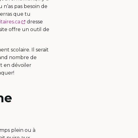
 n’as pas besoin de
verras que tu
Ce
taires.ca
dresse
lien
ite offre un outil de
s'ouvrira
dans
t scolaire. Il serait
une
rand nombre de
nouvelle
t en dévoiler
fenêtre
nquer!
ne
emps plein ou à
ait nuire aux