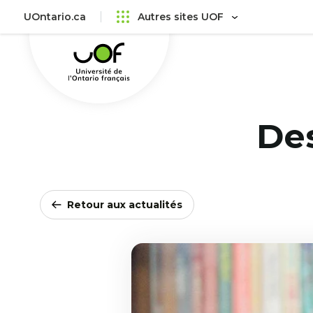
Aller
Passer
UOntario.ca
Autres sites UOF
au
au
Université
menu
contenu
de
principal
l'Ontario
français
De
Retour aux actualités