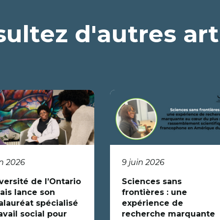
ultez d'autres art
in 2026
9 juin 2026
versité de l’Ontario
Sciences sans
ais lance son
frontières : une
alauréat spécialisé
expérience de
avail social pour
recherche marquante