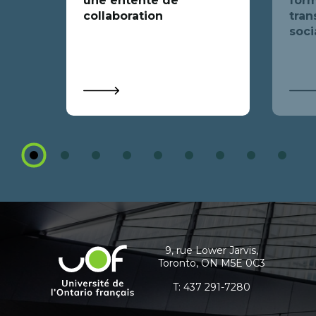
une entente de
form
collaboration
tran
soci
1
2
3
4
5
6
7
8
9
Coordonnées
et
informations
9, rue Lower Jarvis,
Université
Toronto, ON M5E 0C3
supplémentaires
de
l'Ontario
T:
437 291-7280
français